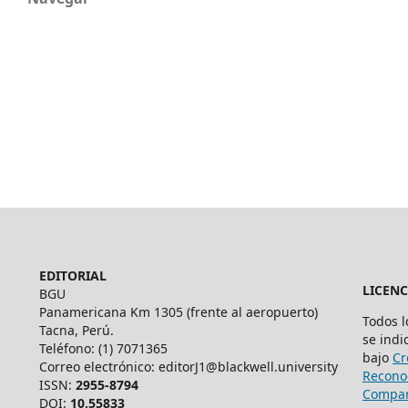
EDITORIAL
LICENC
BGU
Panamericana Km 1305 (frente al aeropuerto)
Todos 
Tacna, Perú.
se indi
Teléfono: (1) 7071365
bajo
Cr
Correo electrónico: editorJ1@blackwell.university
Recono
ISSN:
2955-8794
Compart
DOI:
10.55833