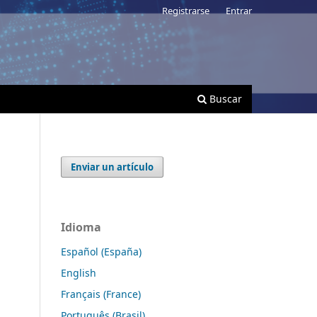
Registrarse
Entrar
Buscar
Enviar un artículo
Idioma
Español (España)
English
Français (France)
Português (Brasil)