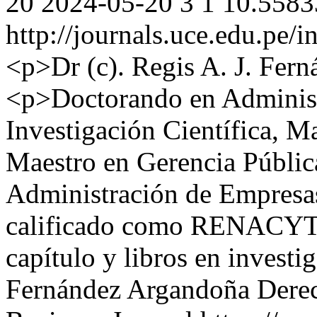
20
2024-05-20
3
1
10.5583
http://journals.uce.edu.pe/
<p>Dr (c). Regis A. J. Fer
<p>Doctorando en Administ
Investigación Científica, M
Maestro en Gerencia Públic
Administración de Empresas
calificado como RENACYT y 
capítulo y libros en invest
Fernández Argandoña
Derec